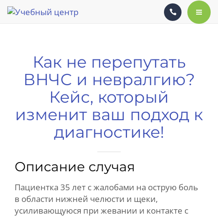
СПИКЕРЫ
КАЛЕНДАРЬ
ГЛАВНАЯ
Как не перепутать
КАК ЭТО БЫЛО
СЕМИНАРЫ
ВНЧС и невралгию?
УЧЕБНЫЕ МАТЕРИАЛЫ
СПИКЕРЫ
Кейс, который
КОРПОРАТИВНОЕ ОБУЧЕНИЕ
КАЛЕНДАРЬ
изменит ваш подход к
диагностике!
ОСТЕОПАТИЯ ДЛЯ КОЛЛЕГ
КАК ЭТО БЫЛО
ЗАПИСЬ
УЧЕБНЫЕ МАТЕРИАЛЫ
Описание случая
КОНТАКТНАЯ ИНФОРМАЦИЯ
КОРПОРАТИВНОЕ ОБУЧЕНИЕ
Пациентка 35 лет с жалобами на острую боль
в области нижней челюсти и щеки,
ПАЦИЕНТАМ
ОСТЕОПАТИЯ ДЛЯ КОЛЛЕГ
усиливающуюся при жевании и контакте с