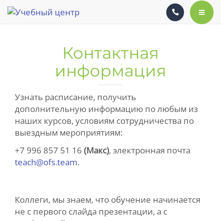
СПИКЕРЫ
КАЛЕНДАРЬ
ГЛАВНАЯ
Контактная
КАК ЭТО БЫЛО
СЕМИНАРЫ
информация
УЧЕБНЫЕ МАТЕРИАЛЫ
СПИКЕРЫ
Узнать расписание, получить
дополнительную информацию по любым из
КОРПОРАТИВНОЕ ОБУЧЕНИЕ
КАЛЕНДАРЬ
наших курсов, условиям сотрудничества по
выездным мероприятиям:
ОСТЕОПАТИЯ ДЛЯ КОЛЛЕГ
КАК ЭТО БЫЛО
+7 996 857 51 16
(Макс)
, электронная почта
ЗАПИСЬ
УЧЕБНЫЕ МАТЕРИАЛЫ
teach@ofs.team
.
КОНТАКТНАЯ ИНФОРМАЦИЯ
КОРПОРАТИВНОЕ ОБУЧЕНИЕ
Коллеги, мы знаем, что обучение начинается
ПАЦИЕНТАМ
ОСТЕОПАТИЯ ДЛЯ КОЛЛЕГ
не с первого слайда презентации, а с