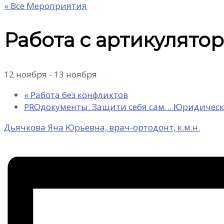
« Все Мероприятия
Работа с артикулятор
12 ноября
-
13 ноября
«
Работа без конфликтов
PROдокументы. Защити себя сам… Юридическ
Дьячкова Яна Юрьевна, врач-ортодонт, к.м.н.